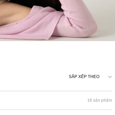
SẮP XẾP THEO
18 sản phẩm