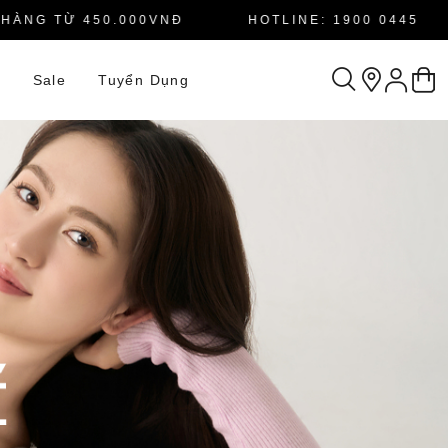
G TỪ 450.000VNĐ
HOTLINE: 1900 0445
n
Sale
Tuyển Dụng