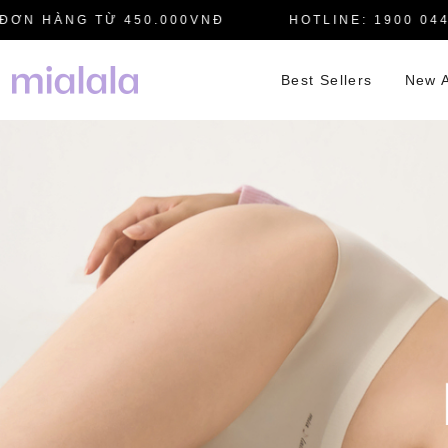
 HÀNG TỪ 450.000VNĐ
HOTLINE: 1900 0445
Best Sellers
New A