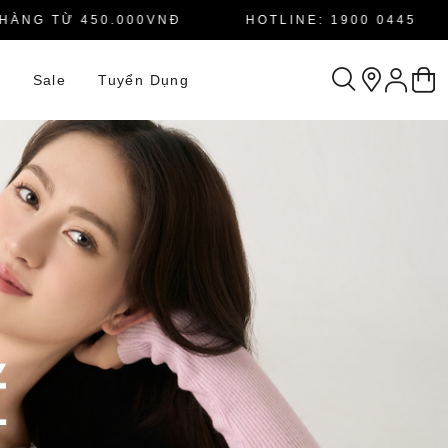
G TỪ 450.000VNĐ
HOTLINE: 1900 0445
n
Sale
Tuyển Dụng