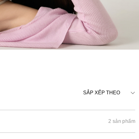
SẮP XẾP THEO
2 sản phẩm