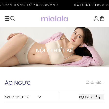
 ĐƠN HÀNG TỪ 450.000VNĐ
HOTLINE: 1900 04
ÁO NGỰC
12 sản phẩm
SẮP XẾP THEO
BỘ LỌC