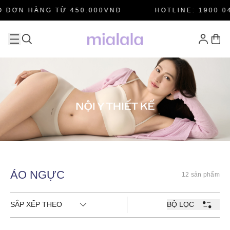
 ĐƠN HÀNG TỪ 450.000VNĐ
HOTLINE: 1900 04
ÁO NGỰC
12 sản phẩm
SẮP XẾP THEO
BỘ LỌC