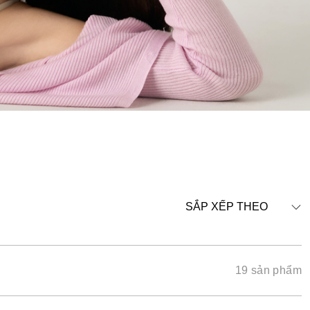
SẮP XẾP THEO
19 sản phẩm