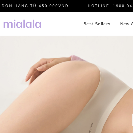
N HÀNG TỪ 450.000VNĐ
HOTLINE: 1900 0445
Best Sellers
New A