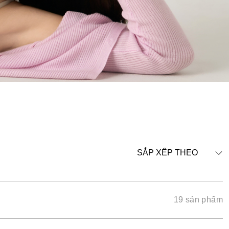
SẮP XẾP THEO
19 sản phẩm