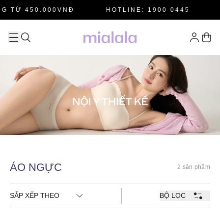
G TỪ 450.000VNĐ
HOTLINE: 1900 0445
ÁO NGỰC
2 sản phẩm
SẮP XẾP THEO
BỘ LỌC