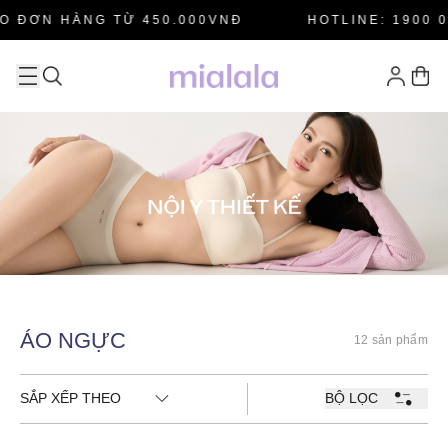
O ĐƠN HÀNG TỪ 450.000VNĐ
HOTLINE: 1900 0
ÁO NGỰC
12 sản phẩm
SẮP XẾP THEO
BỘ LỌC