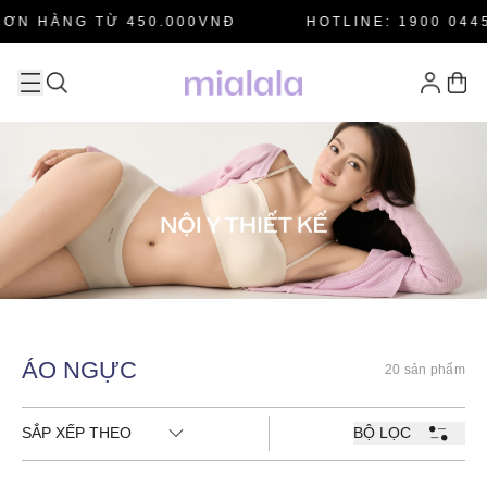
ƠN HÀNG TỪ 450.000VNĐ
HOTLINE: 1900 0445
ÁO NGỰC
20 sản phẩm
SẮP XẾP THEO
BỘ LỌC