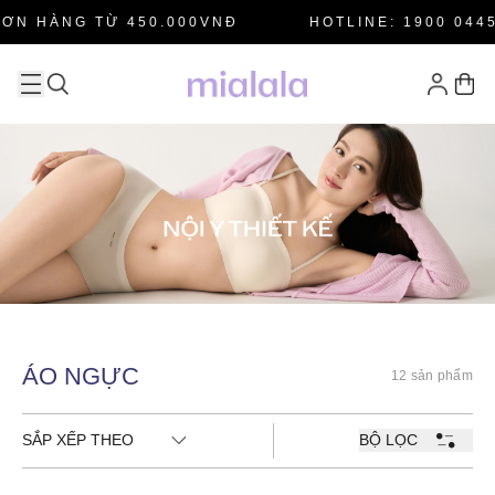
ƠN HÀNG TỪ 450.000VNĐ
HOTLINE: 1900 0445
ÁO NGỰC
12 sản phẩm
SẮP XẾP THEO
BỘ LỌC