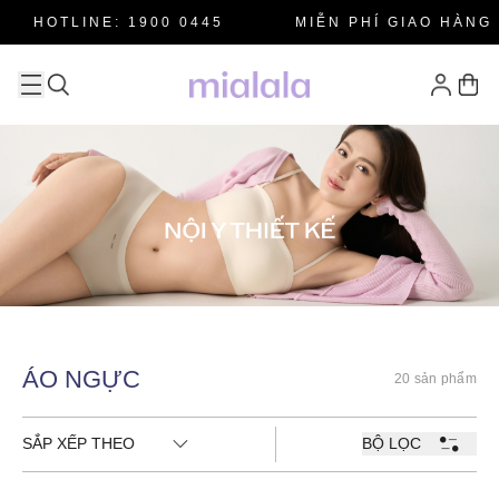
HOTLINE: 1900 0445
MIỄN PHÍ GIAO HÀNG 
ÁO NGỰC
20 sản phẩm
SẮP XẾP THEO
BỘ LỌC