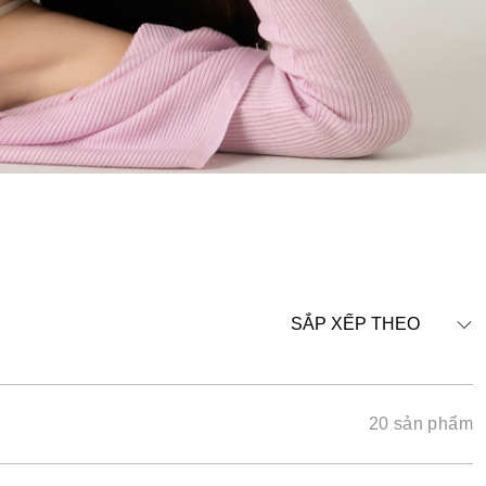
SẮP XẾP THEO
20 sản phẩm