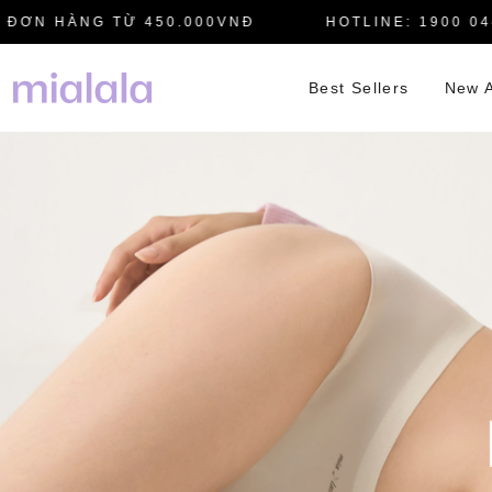
N HÀNG TỪ 450.000VNĐ
HOTLINE: 1900 0445
Best Sellers
New A