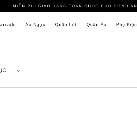
MIỄN PHÍ GIAO HÀNG TOÀN QUỐC CHO ĐƠN HÀNG
rrivals
Áo Ngực
Quần Lót
Quần Áo
Phụ Kiệ
ỤC