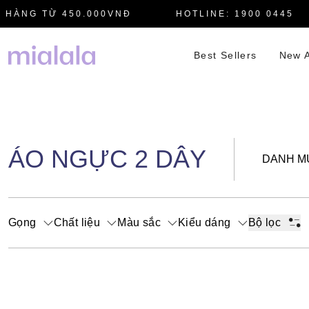
HÀNG TỪ 450.000VNĐ
HOTLINE: 1900 0445
Best Sellers
New A
ÁO NGỰC 2 DÂY
DANH M
Gọng
Chất liệu
Màu sắc
Kiểu dáng
Bộ lọc