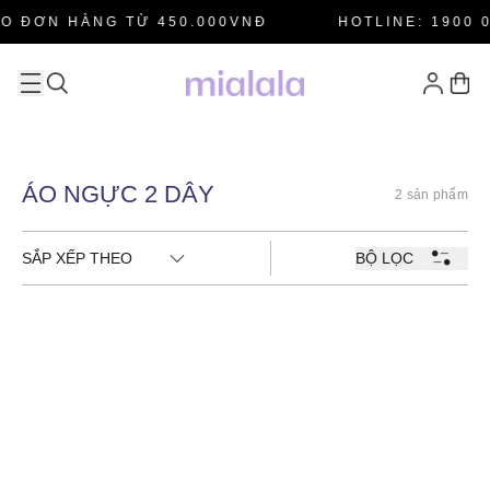
O ĐƠN HÀNG TỪ 450.000VNĐ
HOTLINE: 1900 0
ÁO NGỰC 2 DÂY
2 sản phẩm
SẮP XẾP THEO
BỘ LỌC