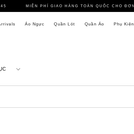
45
MIỄN PHÍ GIAO HÀNG TOÀN QUỐC CHO ĐƠN 
rrivals
Áo Ngực
Quần Lót
Quần Áo
Phụ Kiệ
ỤC