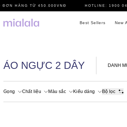
 ĐƠN HÀNG TỪ 450.000VNĐ
HOTLINE: 1900 04
Best Sellers
New A
ÁO NGỰC 2 DÂY
DANH M
Gọng
Chất liệu
Màu sắc
Kiểu dáng
Bộ lọc