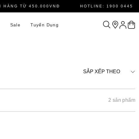
HÀNG TỪ 450.000VNĐ
HOTLINE: 1900 0445
n
Sale
Tuyển Dụng
SẮP XẾP THEO
2 sản phẩm