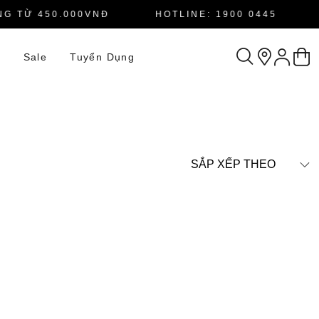
G TỪ 450.000VNĐ
HOTLINE: 1900 0445
n
Sale
Tuyển Dụng
SẮP XẾP THEO