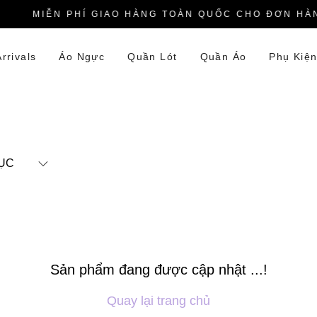
MIỄN PHÍ GIAO HÀNG TOÀN QUỐC CHO ĐƠN HÀN
rrivals
Áo Ngực
Quần Lót
Quần Áo
Phụ Kiệ
ỤC
Sản phẩm đang được cập nhật ...!
Quay lại trang chủ