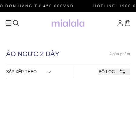
O ĐƠN HÀNG TỪ 450.000VNĐ
HOTLINE: 1900 0
ÁO NGỰC 2 DÂY
2 sản phẩm
SẮP XẾP THEO
BỘ LỌC