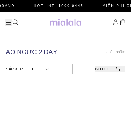
00VNĐ
HOTLINE: 1900 0445
MIỄN PHÍ G
ÁO NGỰC 2 DÂY
2 sản phẩm
SẮP XẾP THEO
BỘ LỌC