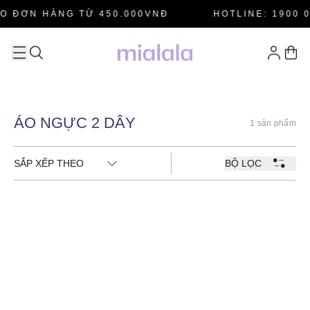
O ĐƠN HÀNG TỪ 450.000VNĐ
HOTLINE: 1900 0
ÁO NGỰC 2 DÂY
1 sản phẩm
SẮP XẾP THEO
BỘ LỌC