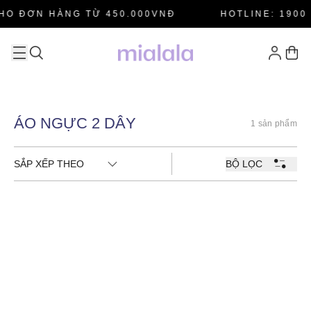
HO ĐƠN HÀNG TỪ 450.000VNĐ
HOTLINE: 1900 
ÁO NGỰC 2 DÂY
1 sản phẩm
SẮP XẾP THEO
BỘ LỌC