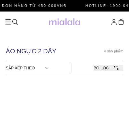
 ĐƠN HÀNG TỪ 450.000VNĐ
HOTLINE: 1900 04
ÁO NGỰC 2 DÂY
4 sản phẩm
SẮP XẾP THEO
BỘ LỌC