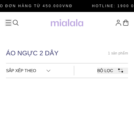
O ĐƠN HÀNG TỪ 450.000VNĐ
HOTLINE: 1900 0
ÁO NGỰC 2 DÂY
1 sản phẩm
SẮP XẾP THEO
BỘ LỌC