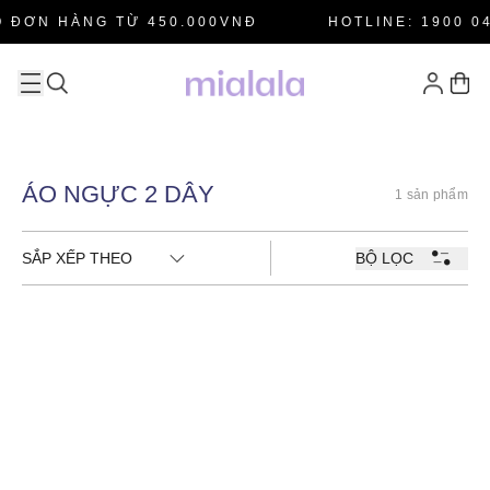
 ĐƠN HÀNG TỪ 450.000VNĐ
HOTLINE: 1900 04
ÁO NGỰC 2 DÂY
1 sản phẩm
SẮP XẾP THEO
BỘ LỌC