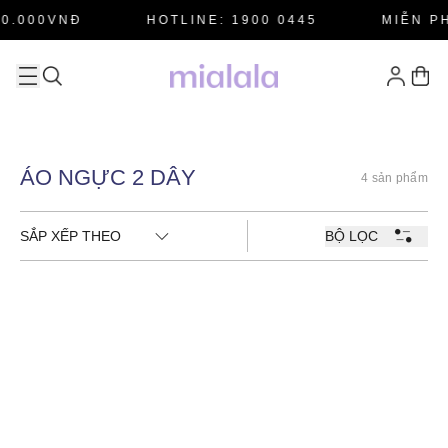
0.000VNĐ
HOTLINE: 1900 0445
MIỄN PH
ÁO NGỰC 2 DÂY
4 sản phẩm
SẮP XẾP THEO
BỘ LỌC