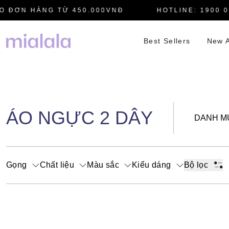
 ĐƠN HÀNG TỪ 450.000VNĐ
HOTLINE: 1900 04
Best Sellers
New A
ÁO NGỰC 2 DÂY
DANH M
Gọng
Chất liệu
Màu sắc
Kiểu dáng
Bộ lọc