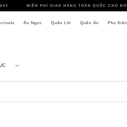
45
MIỄN PHÍ GIAO HÀNG TOÀN QUỐC CHO ĐƠN
rrivals
Áo Ngực
Quần Lót
Quần Áo
Phụ Kiệ
ỤC