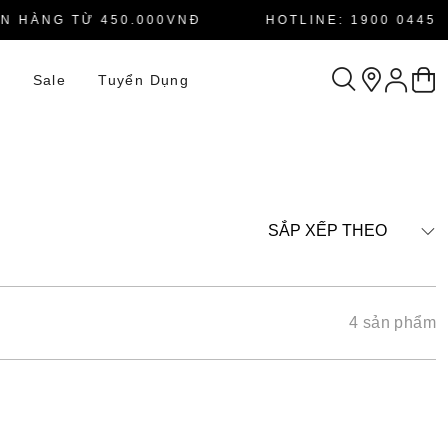
 HÀNG TỪ 450.000VNĐ
HOTLINE: 1900 0445
n
Sale
Tuyển Dụng
SẮP XẾP THEO
4 sản phẩm