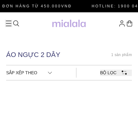
 ĐƠN HÀNG TỪ 450.000VNĐ
HOTLINE: 1900 04
ÁO NGỰC 2 DÂY
1 sản phẩm
SẮP XẾP THEO
BỘ LỌC