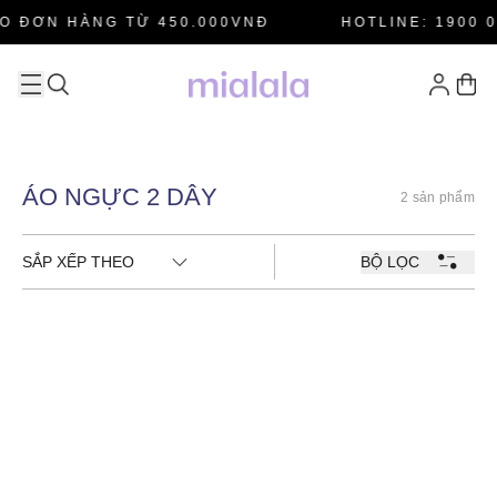
O ĐƠN HÀNG TỪ 450.000VNĐ
HOTLINE: 1900 0
ÁO NGỰC 2 DÂY
2 sản phẩm
SẮP XẾP THEO
BỘ LỌC