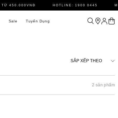
Ừ 450.000VNĐ
HOTLINE: 1900 0445
MI
n
Sale
Tuyển Dụng
SẮP XẾP THEO
2 sản phẩm