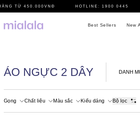
ÀNG TỪ 450.000VNĐ
HOTLINE: 1900 0445
Best Sellers
New A
ÁO NGỰC 2 DÂY
DANH M
Gọng
Chất liệu
Màu sắc
Kiểu dáng
Bộ lọc