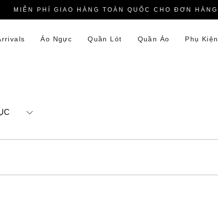
MIỄN PHÍ GIAO HÀNG TOÀN QUỐC CHO ĐƠN HÀNG T
rrivals
Áo Ngực
Quần Lót
Quần Áo
Phụ Kiệ
ỤC