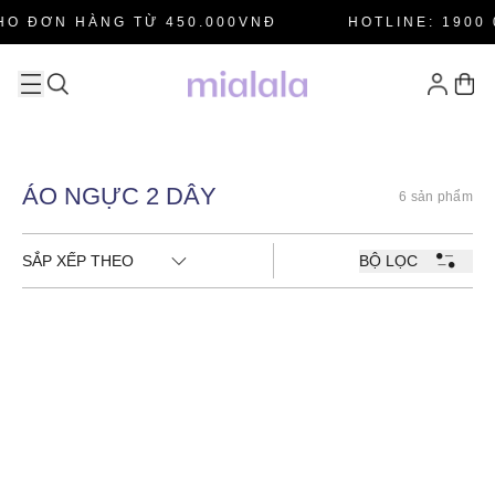
HO ĐƠN HÀNG TỪ 450.000VNĐ
HOTLINE: 1900 
ÁO NGỰC 2 DÂY
6 sản phẩm
SẮP XẾP THEO
BỘ LỌC