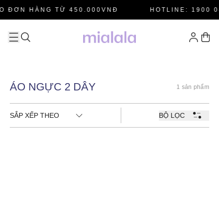
O ĐƠN HÀNG TỪ 450.000VNĐ
HOTLINE: 1900 0
ÁO NGỰC 2 DÂY
1 sản phẩm
SẮP XẾP THEO
BỘ LỌC