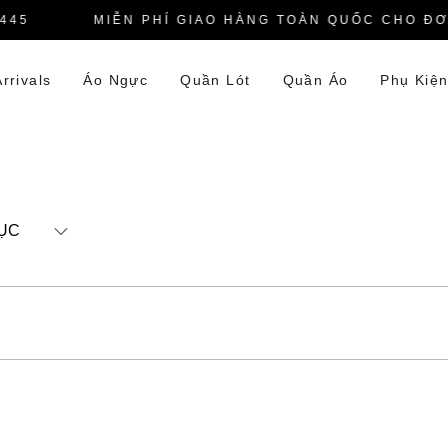
45
MIỄN PHÍ GIAO HÀNG TOÀN QUỐC CHO ĐƠN
rrivals
Áo Ngực
Quần Lót
Quần Áo
Phụ Kiệ
ỤC