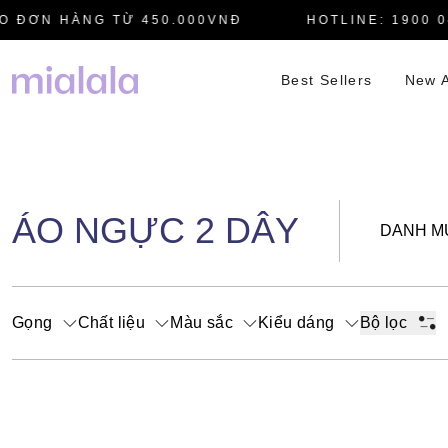
 ĐƠN HÀNG TỪ 450.000VNĐ
HOTLINE: 1900 04
Best Sellers
New A
ÁO NGỰC 2 DÂY
DANH M
Gọng
Chất liệu
Màu sắc
Kiểu dáng
Bộ lọc