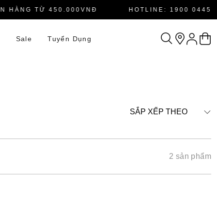
 HÀNG TỪ 450.000VNĐ
HOTLINE: 1900 0445
n
Sale
Tuyển Dụng
SẮP XẾP THEO
2 sản phẩm