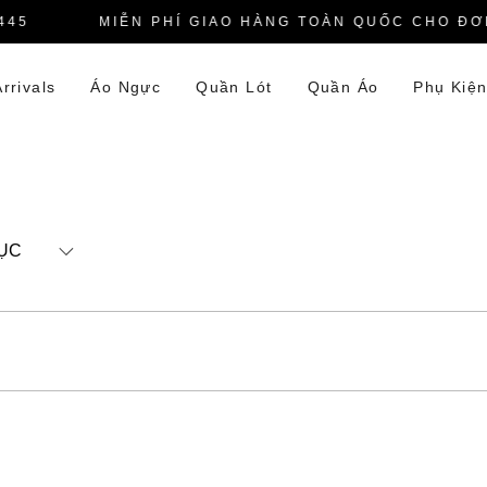
45
MIỄN PHÍ GIAO HÀNG TOÀN QUỐC CHO ĐƠN
rrivals
Áo Ngực
Quần Lót
Quần Áo
Phụ Kiệ
ỤC