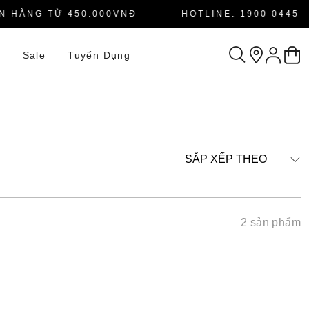
 HÀNG TỪ 450.000VNĐ
HOTLINE: 1900 0445
n
Sale
Tuyển Dụng
SẮP XẾP THEO
2 sản phẩm