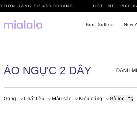
 ĐƠN HÀNG TỪ 450.000VNĐ
HOTLINE: 1900 04
Best Sellers
New A
ÁO NGỰC 2 DÂY
DANH M
Gọng
Chất liệu
Màu sắc
Kiểu dáng
Bộ lọc