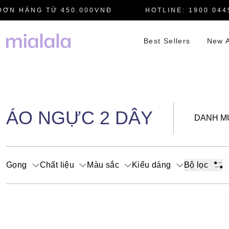
ƠN HÀNG TỪ 450.000VNĐ
HOTLINE: 1900 0445
Best Sellers
New A
ÁO NGỰC 2 DÂY
DANH M
Gọng
Chất liệu
Màu sắc
Kiểu dáng
Bộ lọc