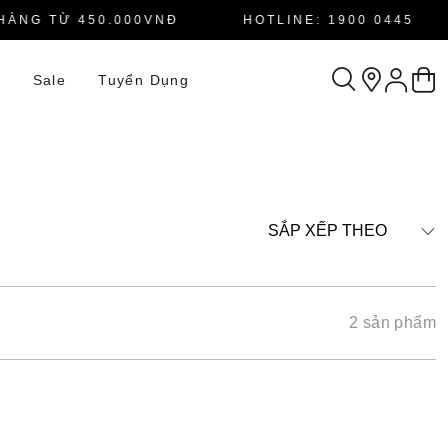
ÀNG TỪ 450.000VNĐ
HOTLINE: 1900 0445
n
Sale
Tuyển Dụng
SẮP XẾP THEO
2 sản phẩm