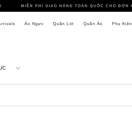
MIỄN PHÍ GIAO HÀNG TOÀN QUỐC CHO ĐƠN H
rrivals
Áo Ngực
Quần Lót
Quần Áo
Phụ Kiệ
ỤC