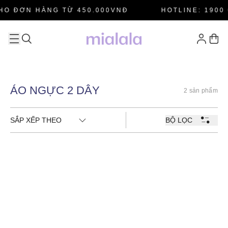
HO ĐƠN HÀNG TỪ 450.000VNĐ
HOTLINE: 1900 
ÁO NGỰC 2 DÂY
2 sản phẩm
SẮP XẾP THEO
BỘ LỌC