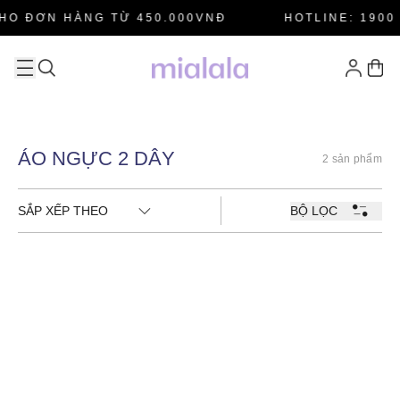
HO ĐƠN HÀNG TỪ 450.000VNĐ
HOTLINE: 1900 
ÁO NGỰC 2 DÂY
2 sản phẩm
SẮP XẾP THEO
BỘ LỌC