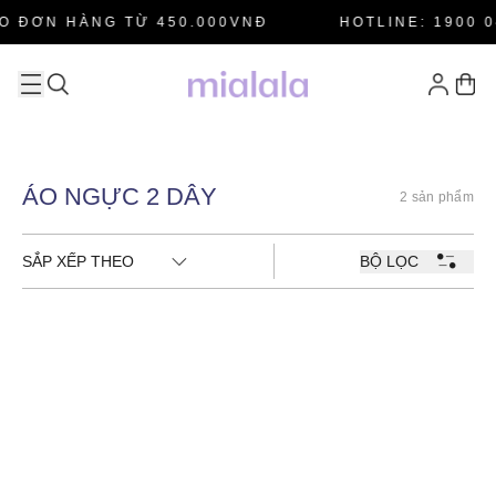
O ĐƠN HÀNG TỪ 450.000VNĐ
HOTLINE: 1900 0
ÁO NGỰC 2 DÂY
2 sản phẩm
SẮP XẾP THEO
BỘ LỌC