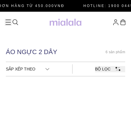
ĐƠN HÀNG TỪ 450.000VNĐ
HOTLINE: 1900 044
ÁO NGỰC 2 DÂY
6 sản phẩm
SẮP XẾP THEO
BỘ LỌC