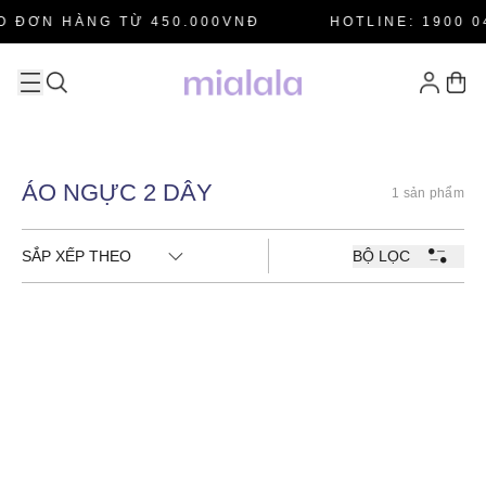
O ĐƠN HÀNG TỪ 450.000VNĐ
HOTLINE: 1900 0
ÁO NGỰC 2 DÂY
1 sản phẩm
SẮP XẾP THEO
BỘ LỌC