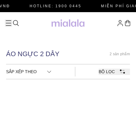
VNĐ
HOTLINE: 1900 0445
MIỄN PHÍ GIA
ÁO NGỰC 2 DÂY
2 sản phẩm
SẮP XẾP THEO
BỘ LỌC