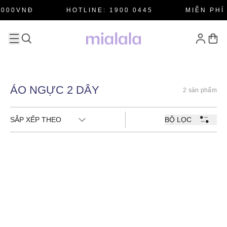
.000VNĐ
HOTLINE: 1900 0445
MIỄN PHÍ
ÁO NGỰC 2 DÂY
2 sản phẩm
SẮP XẾP THEO
BỘ LỌC