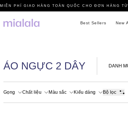
MIỄN PHÍ GIAO HÀNG TOÀN QUỐC CHO ĐƠN HÀNG TỪ
Best Sellers
New A
ÁO NGỰC 2 DÂY
DANH M
Gọng
Chất liệu
Màu sắc
Kiểu dáng
Bộ lọc