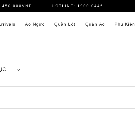
 450.000VNĐ
HOTLINE: 1900 0445
rrivals
Áo Ngực
Quần Lót
Quần Áo
Phụ Kiệ
ỤC