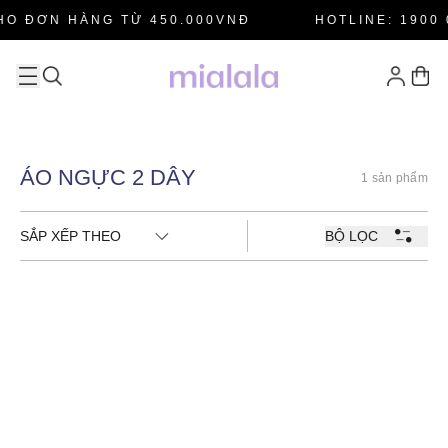
HO ĐƠN HÀNG TỪ 450.000VNĐ
HOTLINE: 1900 
ÁO NGỰC 2 DÂY
1 sản phẩm
SẮP XẾP THEO
BỘ LỌC