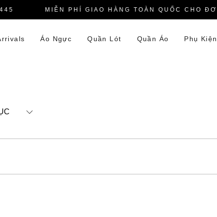
45
MIỄN PHÍ GIAO HÀNG TOÀN QUỐC CHO ĐƠN
rrivals
Áo Ngực
Quần Lót
Quần Áo
Phụ Kiệ
ỤC