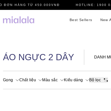
 ĐƠN HÀNG TỪ 450.000VNĐ
HOTLINE: 1900 04
Best Sellers
New A
ÁO NGỰC 2 DÂY
DANH M
Gọng
Chất liệu
Màu sắc
Kiểu dáng
Bộ lọc