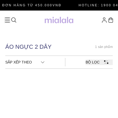
 ĐƠN HÀNG TỪ 450.000VNĐ
HOTLINE: 1900 04
ÁO NGỰC 2 DÂY
1 sản phẩm
SẮP XẾP THEO
BỘ LỌC