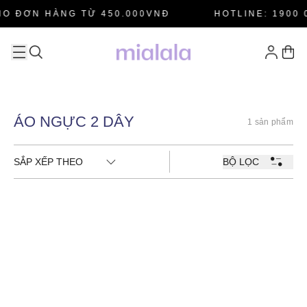
HO ĐƠN HÀNG TỪ 450.000VNĐ
HOTLINE: 1900 
ÁO NGỰC 2 DÂY
1 sản phẩm
SẮP XẾP THEO
BỘ LỌC