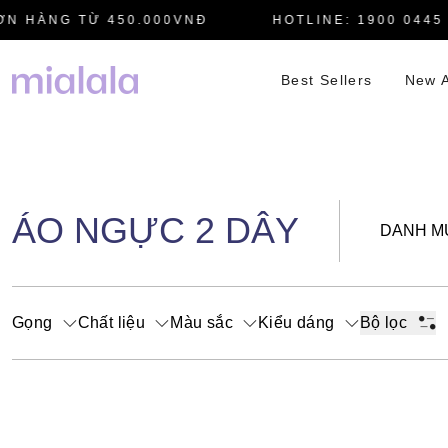
 HÀNG TỪ 450.000VNĐ
HOTLINE: 1900 0445
Best Sellers
New A
ÁO NGỰC 2 DÂY
DANH M
Gọng
Chất liệu
Màu sắc
Kiểu dáng
Bộ lọc