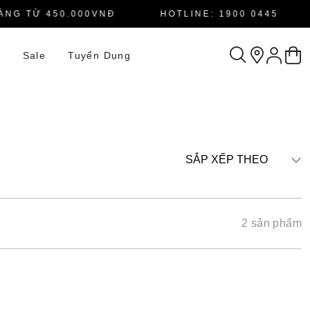
G TỪ 450.000VNĐ
HOTLINE: 1900 0445
n
Sale
Tuyển Dụng
SẮP XẾP THEO
2 sản phẩm