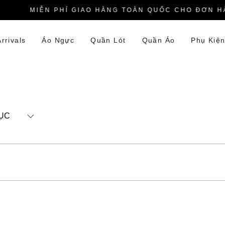
MIỄN PHÍ GIAO HÀNG TOÀN QUỐC CHO ĐƠN HÀN
rrivals
Áo Ngực
Quần Lót
Quần Áo
Phụ Kiệ
ỤC