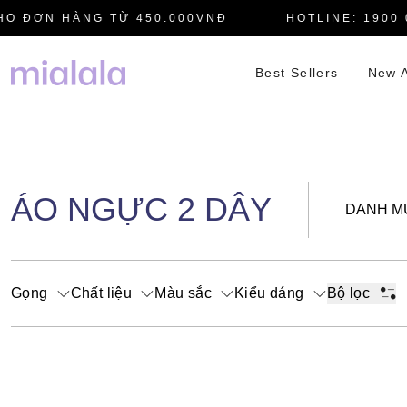
O ĐƠN HÀNG TỪ 450.000VNĐ
HOTLINE: 1900 0
Best Sellers
New A
ÁO NGỰC 2 DÂY
DANH M
Gọng
Chất liệu
Màu sắc
Kiểu dáng
Bộ lọc