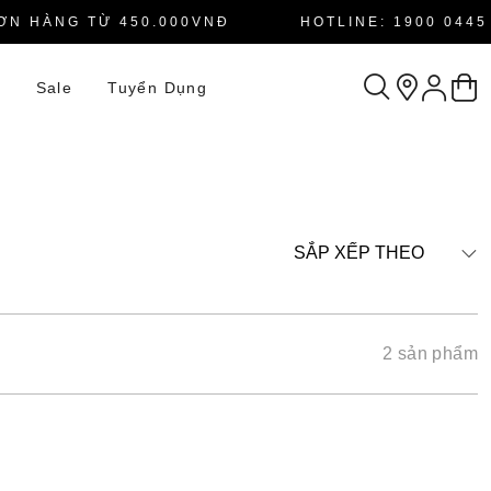
N HÀNG TỪ 450.000VNĐ
HOTLINE: 1900 0445
n
Sale
Tuyển Dụng
SẮP XẾP THEO
2 sản phẩm