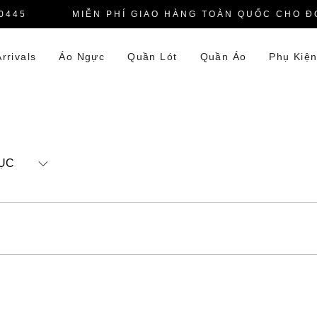
445
MIỄN PHÍ GIAO HÀNG TOÀN QUỐC CHO ĐƠ
rrivals
Áo Ngực
Quần Lót
Quần Áo
Phụ Kiệ
ỤC