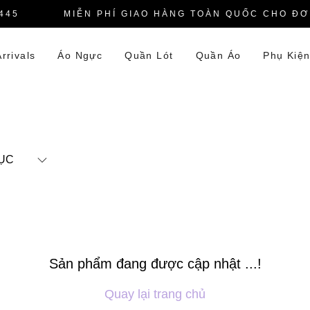
45
MIỄN PHÍ GIAO HÀNG TOÀN QUỐC CHO ĐƠN
rrivals
Áo Ngực
Quần Lót
Quần Áo
Phụ Kiệ
ỤC
Sản phẩm đang được cập nhật ...!
Quay lại trang chủ