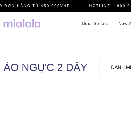
 ĐƠN HÀNG TỪ 450.000VNĐ
HOTLINE: 1900 04
Best Sellers
New A
ÁO NGỰC 2 DÂY
DANH M