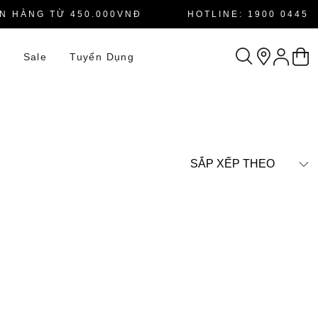
 HÀNG TỪ 450.000VNĐ
HOTLINE: 1900 0445
n
Sale
Tuyển Dụng
SẮP XẾP THEO