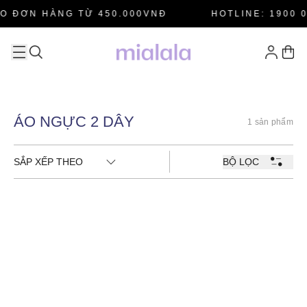
O ĐƠN HÀNG TỪ 450.000VNĐ
HOTLINE: 1900 0
ÁO NGỰC 2 DÂY
1 sản phẩm
SẮP XẾP THEO
BỘ LỌC