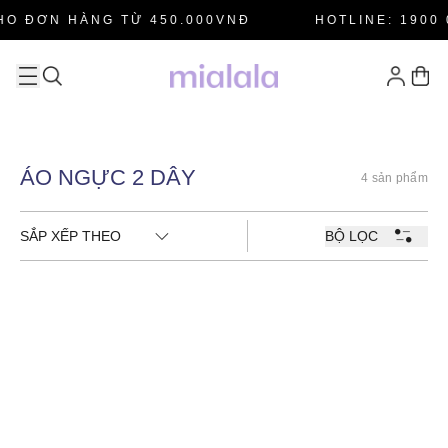
HO ĐƠN HÀNG TỪ 450.000VNĐ
HOTLINE: 1900 
ÁO NGỰC 2 DÂY
4 sản phẩm
SẮP XẾP THEO
BỘ LỌC